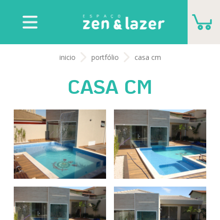
CARRINHO
inicio
portfólio
casa cm
VOCÊ NÃO TEM NENHUM PRODUTO PARA
CASA CM
ORÇAMENTO
ADICIONAR MAIS PRODUTOS
FECHAR ORÇAMENTO