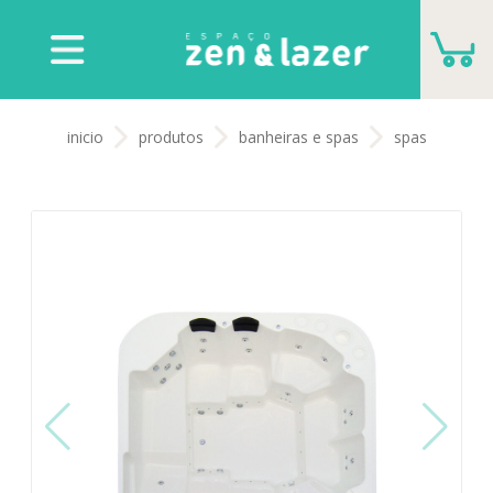
CARRINHO
inicio
produtos
banheiras e spas
spas
VOCÊ NÃO TEM NENHUM PRODUTO PARA
ORÇAMENTO
ADICIONAR MAIS PRODUTOS
FECHAR ORÇAMENTO