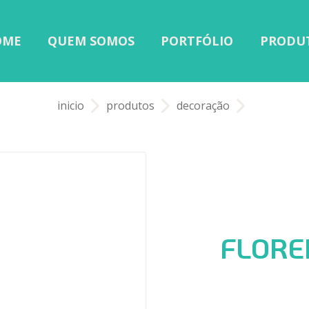
OME
QUEM SOMOS
PORTFÓLIO
PRODU
CARR
VOCÊ NÃO TE
inicio
produtos
decoração
FLORE