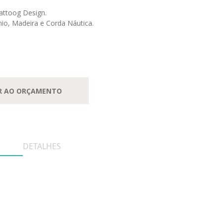
attoog Design.
nio, Madeira e Corda Náutica.
R AO ORÇAMENTO
DETALHES