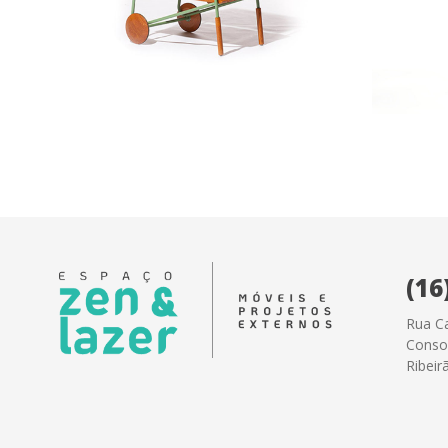
(16
Rua Ca
Conson
Ribeir