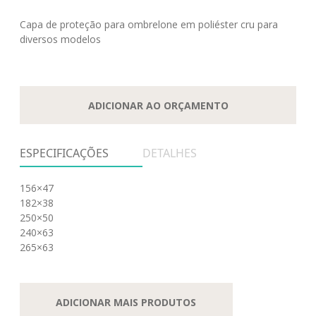
Capa de proteção para ombrelone em poliéster cru para
diversos modelos
ADICIONAR AO ORÇAMENTO
ESPECIFICAÇÕES
DETALHES
156×47
182×38
250×50
240×63
265×63
ADICIONAR MAIS PRODUTOS