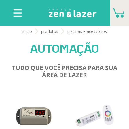
CARRINHO
inicio
produtos
piscinas e acessórios
VOCÊ NÃO TEM NENHUM PRODUTO PARA
AUTOMAÇÃO
ORÇAMENTO
TUDO QUE VOCÊ PRECISA PARA SUA
ÁREA DE LAZER
ADICIONAR MAIS PRODUTOS
FECHAR ORÇAMENTO